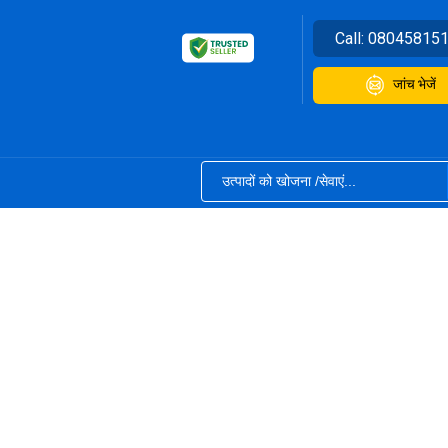
Call:
08045815
जांच भेजें