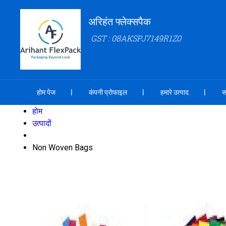
अरिहंत फ्लेक्सपैक
GST : 08AKSPJ7149R1Z0
होम पेज
कंपनी प्रोफाइल
हमारे उत्पाद
स
होम
उत्पादों
Non Woven Bags